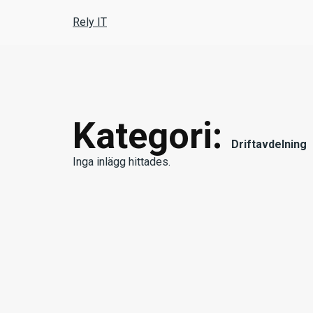
Hoppa
Rely IT
till
innehåll
Kategori:
Driftavdelning
Inga inlägg hittades.