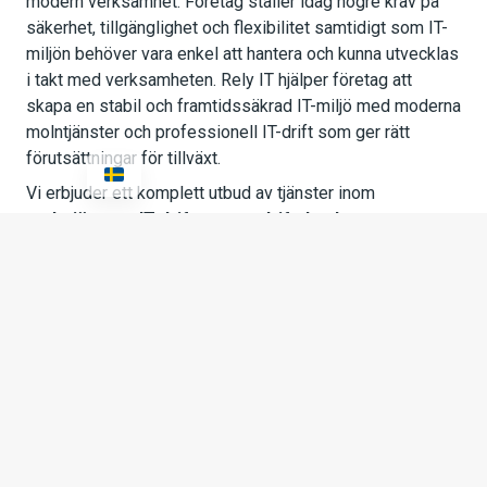
modern verksamhet. Företag ställer idag högre krav på
säkerhet, tillgänglighet och flexibilitet samtidigt som IT-
miljön behöver vara enkel att hantera och kunna utvecklas
i takt med verksamheten. Rely IT hjälper företag att
skapa en stabil och framtidssäkrad IT-miljö med moderna
molntjänster och professionell IT-drift som ger rätt
förutsättningar för tillväxt.
Vi erbjuder ett komplett utbud av tjänster inom
molntjänster, IT-drift, serverdrift, backup,
datacenter, Microsoft 365 och IT-infrastruktur.
Oavsett om ni behöver en lokal servermiljö, en
molnbaserad lösning eller en hybridmiljö hjälper vi er att
hitta en lösning som passar verksamhetens krav på
prestanda, säkerhet och kostnadseffektivitet.
Med rätt IT-drift får ni en stabil miljö där servrar, nätverk
och verksamhetskritiska system övervakas proaktivt för
att minska risken för driftstopp. Vi arbetar förebyggande
med underhåll, uppdateringar och övervakning för att