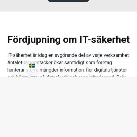
Fördjupning om IT-säkerhet
IT-säkerhet är idag en avgörande del av varje verksamhet.
Antalet cyberattacker ökar samtidigt som företag
hanterar större mängder information, fler digitala tjänster
och högre krav på dataskydd och regelefterlevnad. Rely
IT hjälper företag att skapa säkra IT-miljöer genom
cybersäkerhet, IT-inventering, GDPR, säker digital
kommunikation och moderna säkerhetslösningar som
skyddar verksamheten mot både dagens och
morgondagens hot.
En effektiv IT-säkerhet handlar om mer än
antivirusprogram och brandväggar. För att minska risken