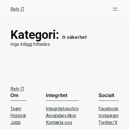
Hoppa
Rely IT
till
innehåll
Kategori:
It-säkerhet
Inga inlägg hittades.
Rely IT
Om
Integritet
Socialt
Team
Integritetspolicy
Facebook
Historik
Användarvillkor
Instagram
Jobb
Kontakta oss
Twitter/X