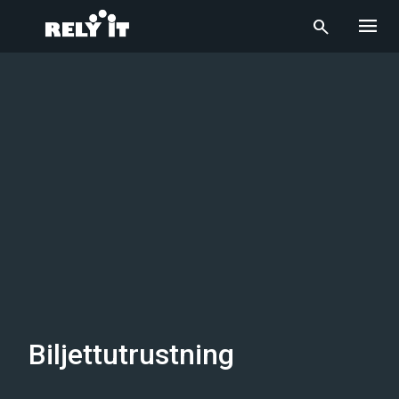
menu
search
Biljettutrustning