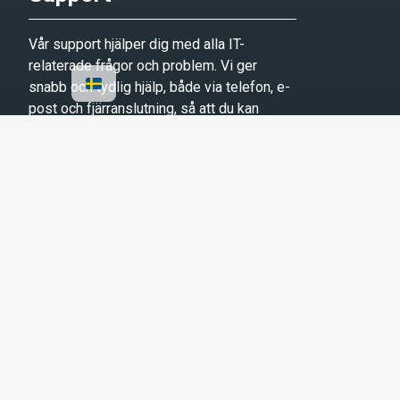
Vår support hjälper dig med alla IT-
relaterade frågor och problem. Vi ger
snabb och tydlig hjälp, både via telefon, e-
post och fjärranslutning, så att du kan
fortsätta arbeta utan avbrott.
mail
Mejla supporten
headset_mic
Starta fjärrsupport
Supportens öppettider
Måndag-fredag: 07:00-17:00
Lördag samt helgdagar: Stängt