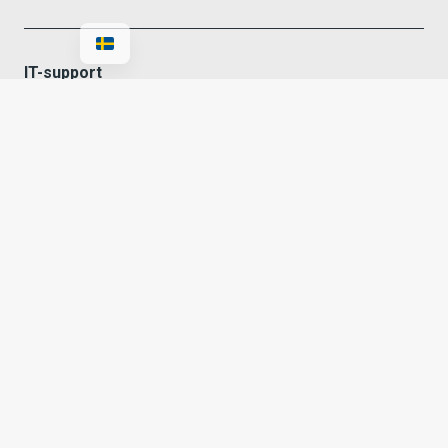
IT-support
Rely IT erbjuder IT-support för företag som vill ha en
trygg partner med snabb hjälp...
Läs mer
Läs mer under ai-lösningar
Support