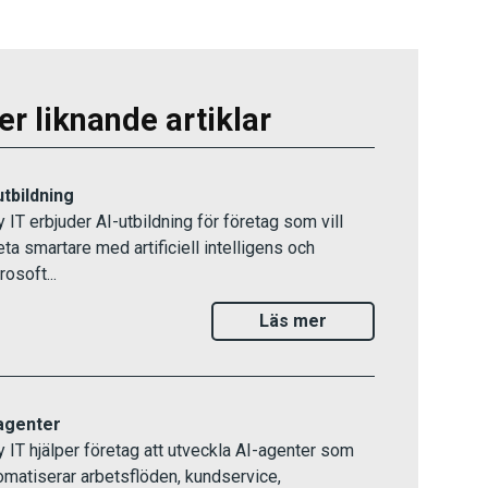
er liknande artiklar
utbildning
y IT erbjuder AI-utbildning för företag som vill
eta smartare med artificiell intelligens och
osoft...
Läs mer
agenter
y IT hjälper företag att utveckla AI-agenter som
omatiserar arbetsflöden, kundservice,