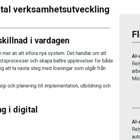
gital verksamhetsutveckling
Fl
skillnad i vardagen
 mer än att införa nya system. Det handlar om att
AI-
betsprocesser och skapa bättre upplevelser för både
Rel
ig att ta nästa steg med lösningar som utgår från
arb
Micr
gi och planering till implementation, utbildning och
g i digital
AI-
Rel
aut