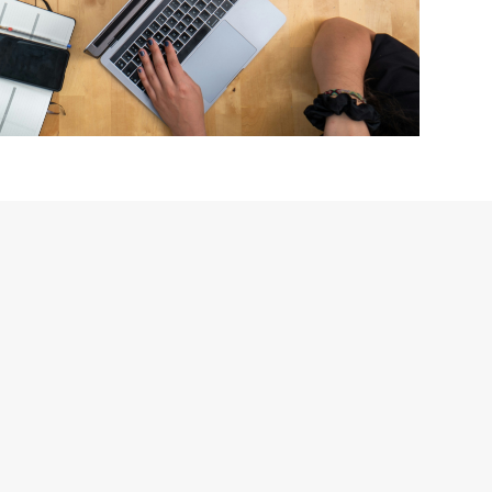
kt
Snabblänkar
elyit.se
Hem