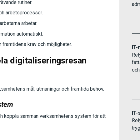
rävande rutiner.
adm
 och arbetsprocesser.
rbetarna arbetar.
mation automatiskt.
 framtidens krav och möjligheter.
IT-
Rel
la digitaliseringsresan
fat
och.
erksamhetens mål, utmaningar och framtida behov.
ystem
IT-
n och koppla samman verksamhetens system för att
Rel
try