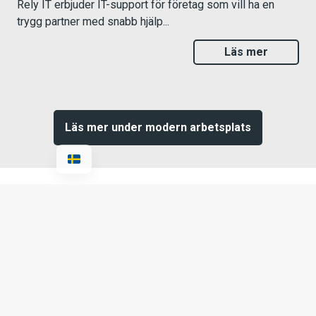
Rely IT erbjuder IT-support för företag som vill ha en
trygg partner med snabb hjälp...
Läs mer
Läs mer under modern arbetsplats
Support
Vår support hjälper dig med alla IT-
relaterade frågor och problem. Vi ger