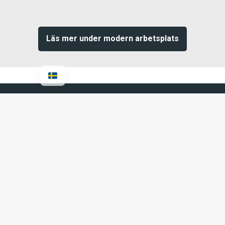
Läs mer under modern arbetsplats
Support
Vår support hjälper dig med alla IT-
relaterade frågor och problem. Vi ger
snabb och tydlig hjälp, både via telefon, e-
post och fjärranslutning, så att du kan
fortsätta arbeta utan avbrott.