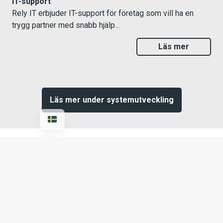
IT-support
Rely IT erbjuder IT-support för företag som vill ha en
trygg partner med snabb hjälp...
Läs mer
Läs mer under systemutveckling
Support
Vår support hjälper dig med alla IT-
relaterade frågor och problem. Vi ger