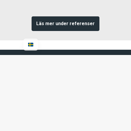
Läs mer under referenser
Support
Vår support hjälper dig med alla IT-
relaterade frågor och problem. Vi ger
snabb och tydlig hjälp, både via telefon, e-
post och fjärranslutning, så att du kan
fortsätta arbeta utan avbrott.